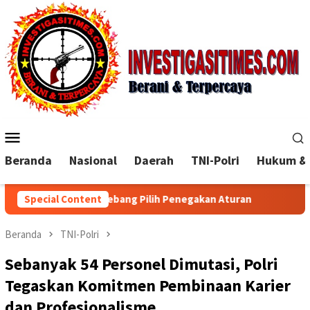
Loncat
ke
konten
Menu
Mobile
Beranda
Nasional
Daerah
TNI-Polri
Hukum & 
n Dugaan Tebang Pilih Penegakan Aturan
Special Content
Polisi Masih Bu
Beranda
TNI-Polri
Sebanyak 54 Personel Dimutasi, Polri
Tegaskan Komitmen Pembinaan Karier
dan Profesionalisme