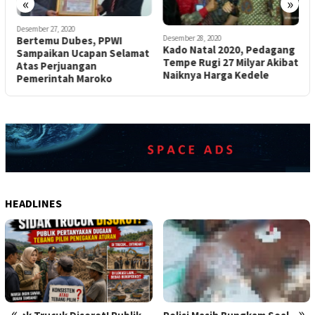
«
»
Desember 27, 2020
Desember 28, 2020
D
Bertemu Dubes, PPWI
na
Kado Natal 2020, Pedagang
P
Sampaikan Ucapan Selamat
Tempe Rugi 27 Milyar Akibat
Atas Perjuangan
Naiknya Harga Kedele
Pemerintah Maroko
HEADLINES
«
»