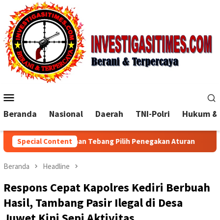
Loncat
ke
konten
Menu
Mobile
Beranda
Nasional
Daerah
TNI-Polri
Hukum & 
nyakan Dugaan Tebang Pilih Penegakan Aturan
Special Content
Polisi Mas
Beranda
Headline
Respons Cepat Kapolres Kediri Berbuah
Hasil, Tambang Pasir Ilegal di Desa
Juwet Kini Sepi Aktivitas