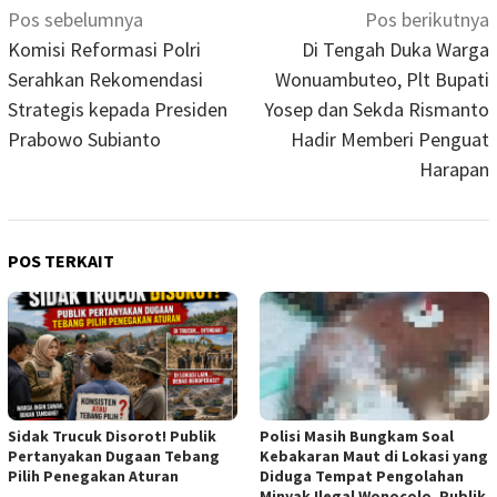
Navigasi
Pos sebelumnya
Pos berikutnya
pos
Komisi Reformasi Polri
Di Tengah Duka Warga
Serahkan Rekomendasi
Wonuambuteo, Plt Bupati
Strategis kepada Presiden
Yosep dan Sekda Rismanto
Prabowo Subianto
Hadir Memberi Penguat
Harapan
POS TERKAIT
Sidak Trucuk Disorot! Publik
Polisi Masih Bungkam Soal
Pertanyakan Dugaan Tebang
Kebakaran Maut di Lokasi yang
Pilih Penegakan Aturan
Diduga Tempat Pengolahan
Minyak Ilegal Wonocolo, Publik