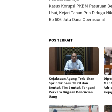
pos
Kasus Korupsi PKBM Pasuruan B
Usai, Kejari Tahan Pria Diduga Ni
Rp 606 Juta Dana Operasional
POS TERKAIT
Kejaksaan Agung Terbitkan
Dipe
Sprindik Baru TPPU dan
Mant
Bentuk Tim 9 untuk Tangani
Adri
Perkara Dugaan Pencucian
Keja
Uang