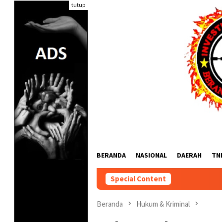
Loncat
tutup
ke
konten
BERANDA
NASIONAL
DAERAH
TN
Special Content
Sidak Truc
Beranda
Hukum & Kriminal