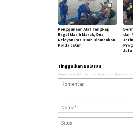
Penggunaan Alat Tangkap
Berm
Ilegal Masih Marak, Dua
dan 
Nelayan Pasuruan Diamankan
Jati
Polda Jatim
Prog
Juta
Tinggalkan Balasan
Alamat email Anda tidak akan dipublikasikan.
Ru