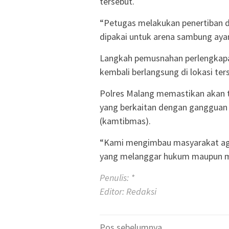
tersebut.
“Petugas melakukan penertiban 
dipakai untuk arena sambung ayam
Langkah pemusnahan perlengkapa
kembali berlangsung di lokasi ter
Polres Malang memastikan akan t
yang berkaitan dengan gangguan
(kamtibmas).
“Kami mengimbau masyarakat aga
yang melanggar hukum maupun m
Penulis: *
Editor: Redaksi
Navigasi
Pos sebelumnya