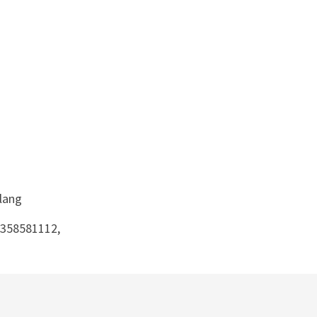
lang
1358581112,