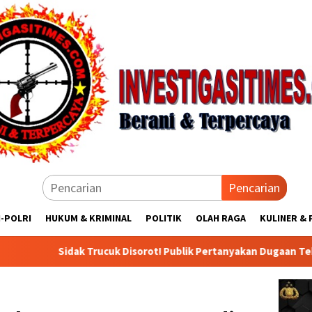
Pencarian
I-POLRI
HUKUM & KRIMINAL
POLITIK
OLAH RAGA
KULINER & 
uk Disorot! Publik Pertanyakan Dugaan Tebang Pilih Penegakan 