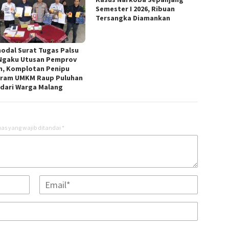
Semester I 2026, Ribuan
Tersangka Diamankan
odal Surat Tugas Palsu
Ngaku Utusan Pemprov
m, Komplotan Penipu
ram UMKM Raup Puluhan
 dari Warga Malang
as yang wajib ditandai
*