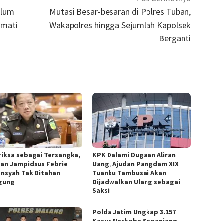
elum
Mutasi Besar-besaran di Polres Tuban,
kmati
Wakapolres hingga Sejumlah Kapolsek
Berganti
riksa sebagai Tersangka,
KPK Dalami Dugaan Aliran
an Jampidsus Febrie
Uang, Ajudan Pangdam XIX
ansyah Tak Ditahan
Tuanku Tambusai Akan
gung
Dijadwalkan Ulang sebagai
Saksi
Polda Jatim Ungkap 3.157
Kasus Narkoba Sepanjang