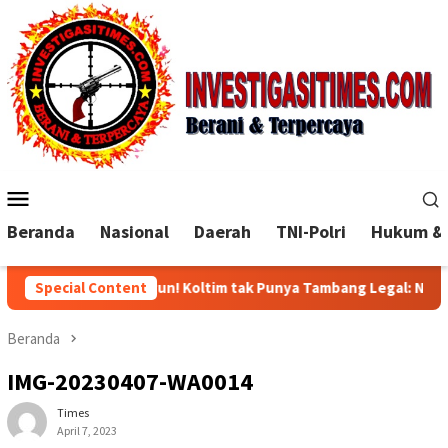
Loncat
ke
konten
Menu
Mobile
Beranda
Nasional
Daerah
TNI-Polri
Hukum & 
kal Dibangun! Koltim tak Punya Tambang Legal: Nantinya Dari Ma
Special Content
Beranda
IMG-20230407-WA0014
Times
April 7, 2023